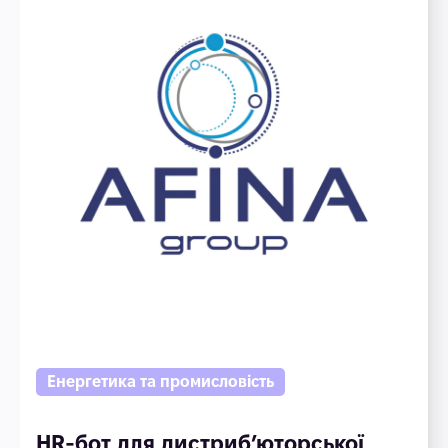
Енергетика та промисловість
HR-бот для дистриб’юторської