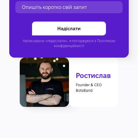
Натискаючи «Надіслати», я погоджуюся з
Політикою
конфіденційності
Ростислав
Founder & CEO
BotsBand