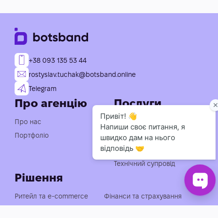
+38 093 135 53 44
rostyslav.tuchak@botsband.online
Telegram
Про агенцію
Послуги
Індивідуальна розробка
Про нас
чат-ботів
Портфоліо
Консультація із
впровадження АІ
Технічний супровід
Рішення
Ритейл та e-commerce
Фінанси та страхування
Медицина, фарма та краса
Нерухомість та будівництво