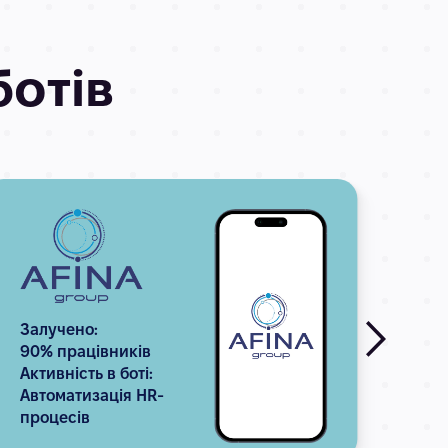
ботів
Залучено:
Зал
90% працівників
27 2
Активність в боті:
Акти
Автоматизація HR-
Авт
процесів
кому