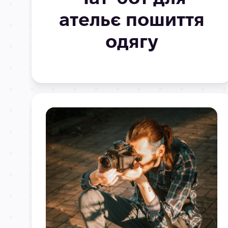
ательє пошиття
одягу