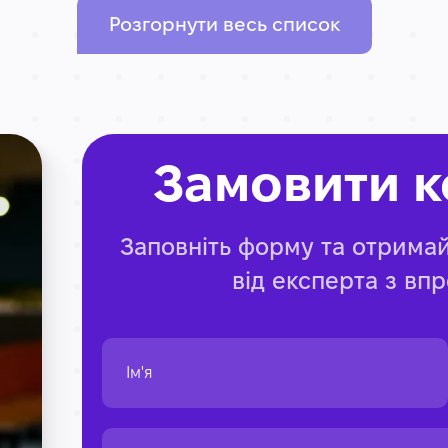
Розгорнути весь список
Замовити к
Заповніть форму та отрима
від експерта з вп