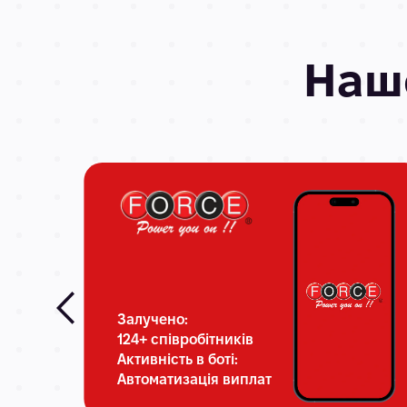
На
Залучено:
124+ співробітників
Активність в боті:
Автоматизація виплат