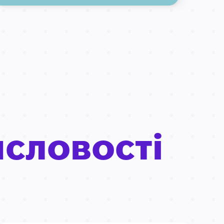
я
словості