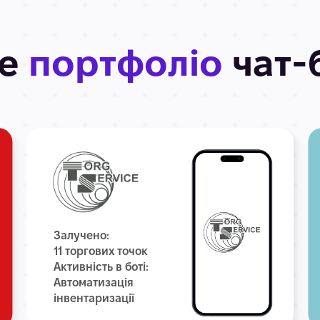
ше
портфоліо
чат-
Залучено:
11 торгових точок
Активність в боті:
Автоматизація
інвентаризації