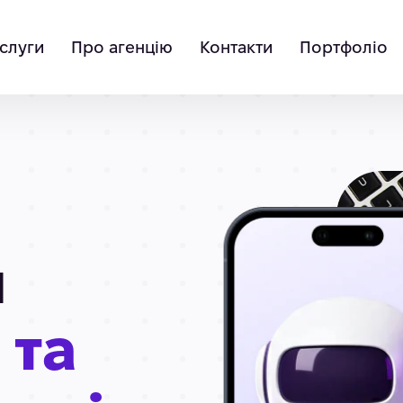
слуги
Про агенцію
Контакти
Портфоліо
я
 та