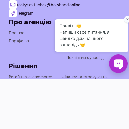
rostyslav.tuchak@botsband.online
Telegram
Про агенцію
Послуги
Індивідуальна розробка
Про нас
чат-ботів
Портфоліо
Консультація із
впровадження АІ
Технічний супровід
Рішення
Ритейл та e-commerce
Фінанси та страхування
Медицина, фарма та краса
Нерухомість та будівництво
Логістика, транспорт та
Енергетика та
АЗС
промисловість
Агросектор
EdTech та освіта
Готельно-ресторанний
Івенти, спорт та розваги
бізнес
Автобізнес
Держава, оборона та НПО