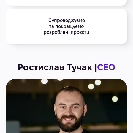
Супроводжуємо
та покращуємо
розроблені проєкти
Ростислав Тучак |
CEO