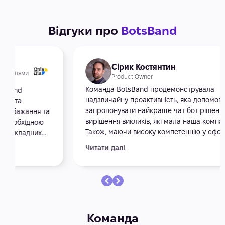
Відгуки про
BotsBand
Сірик Костянтин
Product Owner
Команда BotsBand продемонструвала
надзвичайну проактивність, яка допомогла їй
запропонувати найкраще чат бот рішення для
вирішення викликів, які мала наша компанія.
Також, маючи високу компетенцію у сфері
розробки чат ботів, Botsband успішно впровадити
Читати далі
складне інноваційне Telegram рішення Webapp в
рамках нашого проєкту.
Команда