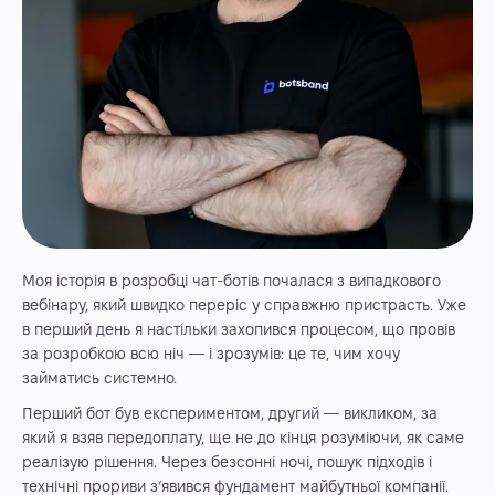
Моя історія в розробці чат-ботів почалася з випадкового
вебінару, який швидко переріс у справжню пристрасть. Уже
в перший день я настільки захопився процесом, що провів
за розробкою всю ніч — і зрозумів: це те, чим хочу
займатись системно.
Перший бот був експериментом, другий — викликом, за
який я взяв передоплату, ще не до кінця розуміючи, як саме
реалізую рішення. Через безсонні ночі, пошук підходів і
технічні прориви з’явився фундамент майбутньої компанії.