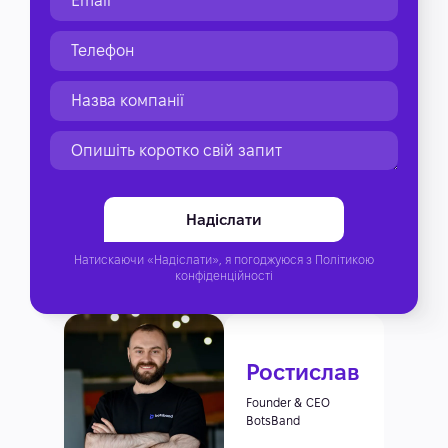
Натискаючи «Надіслати», я погоджуюся з
Політикою
конфіденційності
Ростислав
Founder & CEO
BotsBand