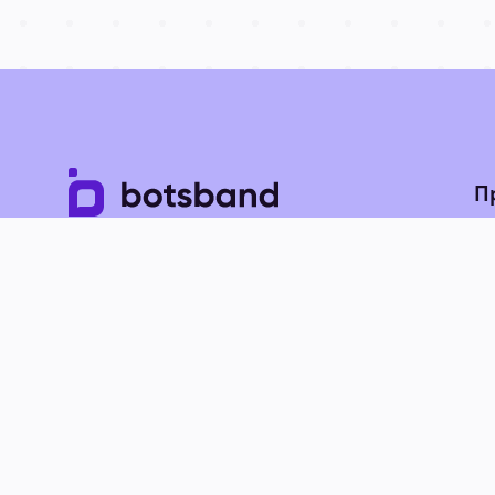
П
Пр
+38 093 135 53 44
По
rostyslav.tuchak@botsband.online
Telegram