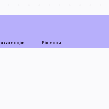
ро агенцію
Рішення
о нас
Ритейл та e-commerce
Агросе
ртфоліо
Фінанси та страхування
EdTech 
Медицина, фарма та
Івенти,
краса
розваг
Нерухомість та
Готель
будівництво
бізнес
Логістика, транспорт та
Автобі
АЗС
Енергетика та
Держав