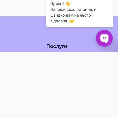
Послуги
Індивідуальна розробка
ктор
чат-ботів
та освіта
Консультація із
 спорт та
впровадження АІ
и
Технічний супровід
но-ресторанний
знес
а, оборона та