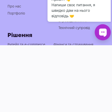
Індивідуальна розробка
Про нас
чат-ботів
Портфоліо
Консультація із
впровадження АІ
Технічний супровід
Рішення
Ритейл та e-commerce
Фінанси та страхування
Медицина, фарма та краса
Нерухомість та будівництво
Логістика, транспорт та
Енергетика та
АЗС
промисловість
Агросектор
EdTech та освіта
Готельно-ресторанний
Івенти, спорт та розваги
бізнес
Автобізнес
Держава, оборона та НПО