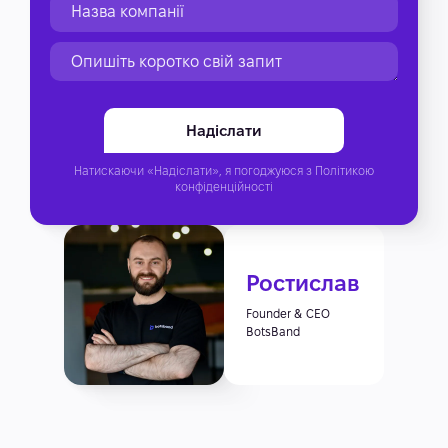
Натискаючи «Надіслати», я погоджуюся з
Політикою
конфіденційності
Ростислав
Founder & CEO
BotsBand