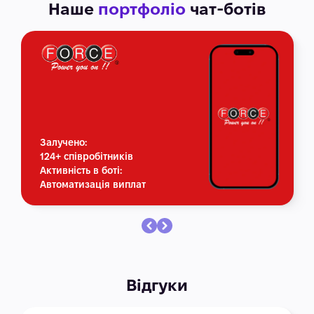
Наше
портфоліо
чат-ботів
Залучено:
124+ співробітників
Активність в боті:
Автоматизація виплат
Відгуки