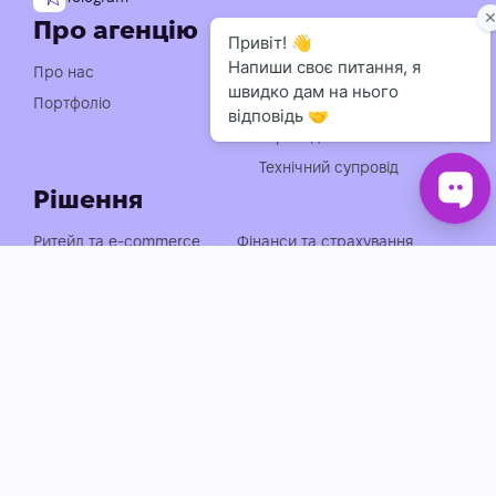
Про агенцію
Послуги
Індивідуальна розробка
Про нас
чат-ботів
Портфоліо
Консультація із
впровадження АІ
Технічний супровід
Рішення
Ритейл та e-commerce
Фінанси та страхування
Медицина, фарма та краса
Нерухомість та будівництво
Логістика, транспорт та
Енергетика та
АЗС
промисловість
Агросектор
EdTech та освіта
Готельно-ресторанний
Івенти, спорт та розваги
бізнес
Автобізнес
Держава, оборона та НПО