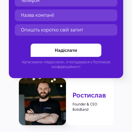
Натискаючи «Надіслати», я погоджуюся з
Політикою
конфіденційності
Ростислав
Founder & CEO
BotsBand