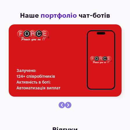
Наше
портфоліо
чат-ботів
Залучено:
124+ співробітників
Активність в боті:
Автоматизація виплат
Відгуки