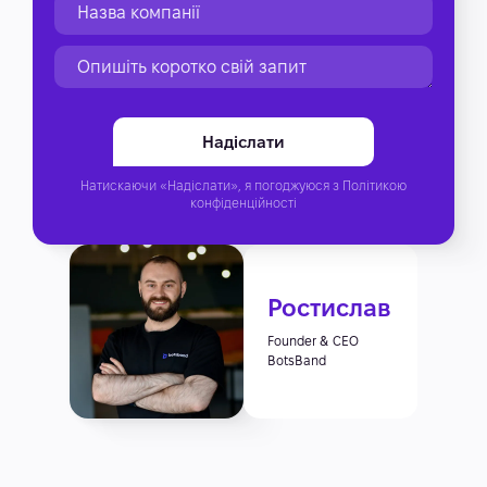
Натискаючи «Надіслати», я погоджуюся з
Політикою
конфіденційності
Ростислав
Founder & CEO
BotsBand