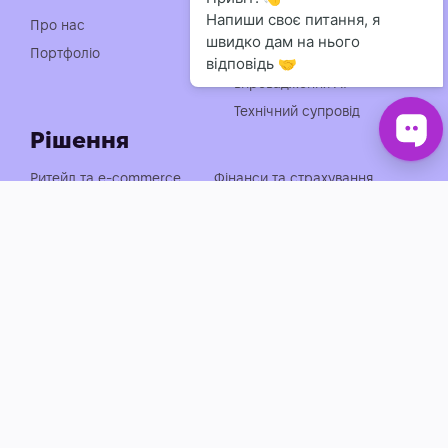
Індивідуальна розробка
Про нас
чат-ботів
Портфоліо
Консультація із
впровадження АІ
Технічний супровід
Рішення
Ритейл та e-commerce
Фінанси та страхування
Медицина, фарма та краса
Нерухомість та будівництво
Логістика, транспорт та
Енергетика та
АЗС
промисловість
Агросектор
EdTech та освіта
Готельно-ресторанний
Івенти, спорт та розваги
бізнес
Автобізнес
Держава, оборона та НПО