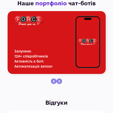
Наше
портфоліо
чат-ботів
Залучено:
124+ співробітників
Активність в боті:
Автоматизація виплат
Відгуки