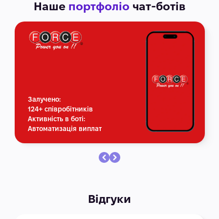
Наше
портфоліо
чат-ботів
Залучено:
124+ співробітників
Активність в боті:
Автоматизація виплат
Відгуки