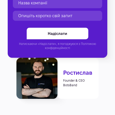
Натискаючи «Надіслати», я погоджуюся з
Політикою
конфіденційності
Ростислав
Founder & CEO
BotsBand