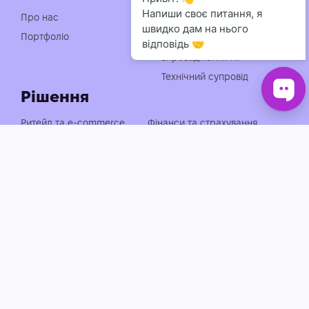
Індивідуальна розробка
Про нас
чат-ботів
Портфоліо
Консультація із
впровадження АІ
Технічний супровід
Рішення
Ритейл та e-commerce
Фінанси та страхування
Медицина, фарма та краса
Нерухомість та будівництво
Логістика, транспорт та
Енергетика та
АЗС
промисловість
Агросектор
EdTech та освіта
Готельно-ресторанний
Івенти, спорт та розваги
бізнес
Автобізнес
Держава, оборона та НПО