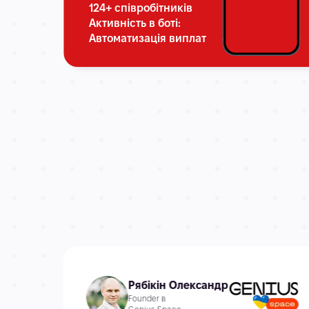
124+ співробітників
Активність в боті:
Автоматизація виплат
Рябікін Олександр
Founder в