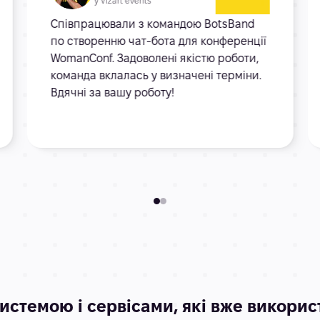
у Vizart events
Співпрацювали з командою BotsBand
по створенню чат-бота для конференції
WomanConf. Задоволені якістю роботи,
команда вклалась у визначені терміни.
Вдячні за вашу роботу!
истемою і сервісами, які вже викори