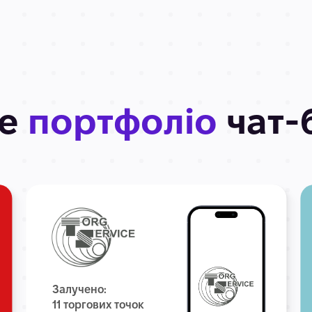
ше
портфоліо
чат-
Залучено:
11 торгових точок