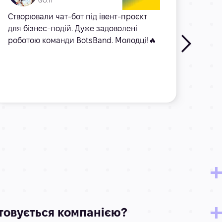
GO.IT
Створювали чат-бот під івент-проєкт
Чудо
для бізнес-подій. Дуже задоволені
вико
роботою команди BotsBand. Молодці!🔥
на за
на я
коду.
прац
Читат
стовується компанією?