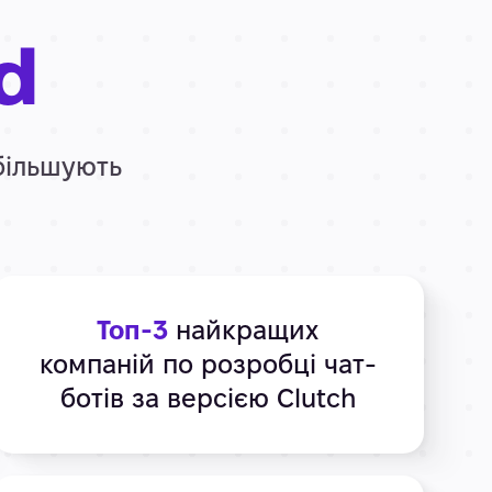
d
збільшують
Топ-3
найкращих
компаній по розробці чат-
ботів за версією Clutch