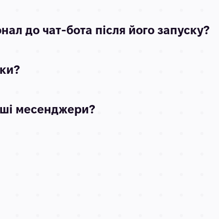
ал до чат-бота після його запуску?
бки?
нші месенджери?