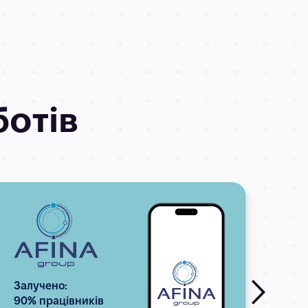
ботів
Залучено:
Зал
90% працівників
27 2