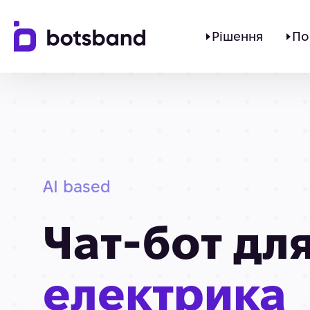
Рішення
По
AI based
Чат-бот дл
електрика