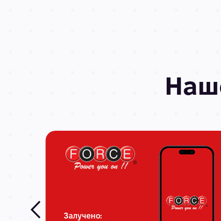
На
Залучено: