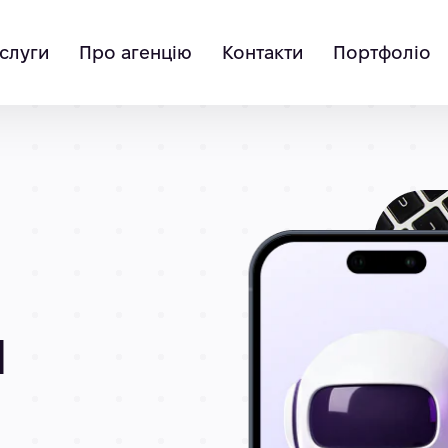
слуги
Про агенцію
Контакти
Портфоліо
я