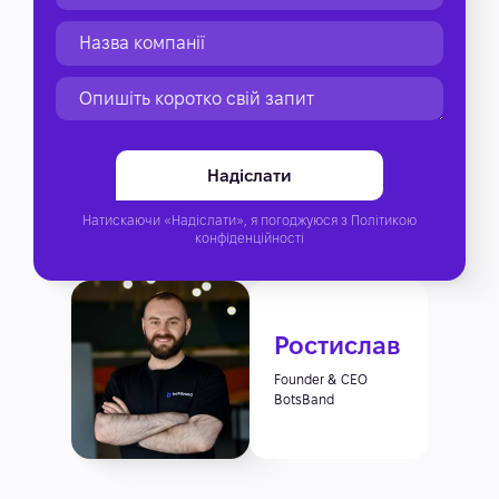
Натискаючи «Надіслати», я погоджуюся з
Політикою
конфіденційності
Ростислав
Founder & CEO
BotsBand