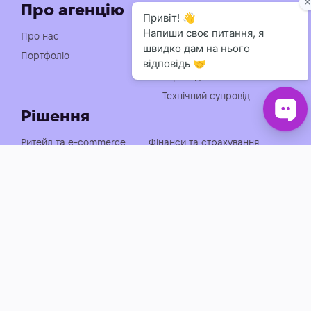
Про агенцію
Послуги
Індивідуальна розробка
Про нас
чат-ботів
Портфоліо
Консультація із
впровадження АІ
Технічний супровід
Рішення
Ритейл та e-commerce
Фінанси та страхування
Медицина, фарма та краса
Нерухомість та будівництво
Логістика, транспорт та
Енергетика та
АЗС
промисловість
Агросектор
EdTech та освіта
Готельно-ресторанний
Івенти, спорт та розваги
бізнес
Автобізнес
Держава, оборона та НПО