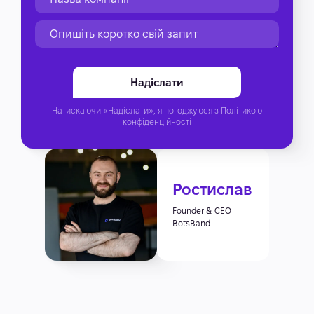
Натискаючи «Надіслати», я погоджуюся з
Політикою
конфіденційності
Ростислав
Founder & CEO
BotsBand