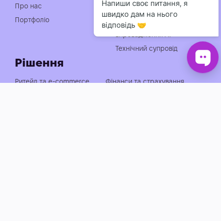
Індивідуальна розробка
Про нас
чат-ботів
Портфоліо
Консультація із
впровадження АІ
Технічний супровід
Рішення
Ритейл та e-commerce
Фінанси та страхування
Медицина, фарма та краса
Нерухомість та будівництво
Логістика, транспорт та
Енергетика та
АЗС
промисловість
Агросектор
EdTech та освіта
Готельно-ресторанний
Івенти, спорт та розваги
бізнес
Автобізнес
Держава, оборона та НПО