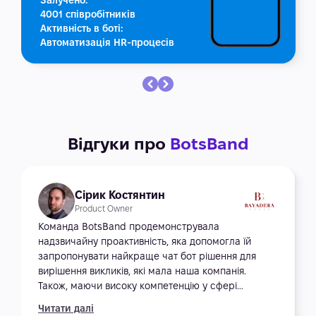
Залучено:
4001 співробітників
Активність в боті:
Автоматизація HR-процесів
Відгуки про
BotsBand
Сірик Костянтин
Product Owner
Команда BotsBand продемонструвала
надзвичайну проактивність, яка допомогла їй
запропонувати найкраще чат бот рішення для
вирішення викликів, які мала наша компанія.
Також, маючи високу компетенцію у сфері
розробки чат ботів, Botsband успішно впровадити
Читати далі
складне інноваційне Telegram рішення Webapp в