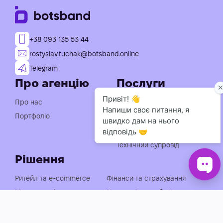
+38 093 135 53 44
rostyslav.tuchak@botsband.online
Telegram
Про агенцію
Послуги
Індивідуальна розробка
Про нас
чат-ботів
Портфоліо
Консультація із
впровадження АІ
Технічний супровід
Рішення
Ритейл та e-commerce
Фінанси та страхування
Медицина, фарма та краса
Нерухомість та будівництво
Логістика, транспорт та
Енергетика та
АЗС
промисловість