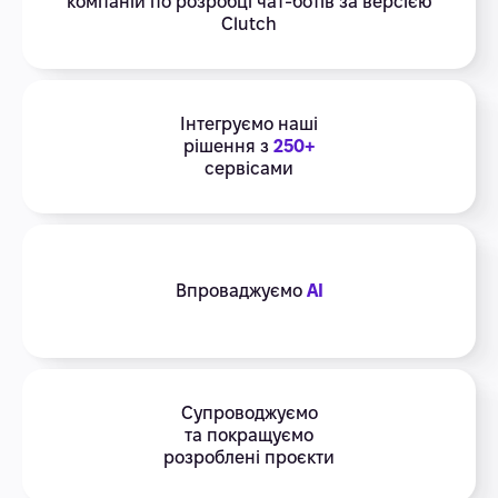
компаній по розробці чат-ботів за версією
Clutch
Інтегруємо наші
рішення з
250+
сервісами
Впроваджуємо
AI
Супроводжуємо
та покращуємо
розроблені проєкти