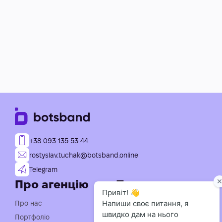
+38 093 135 53 44
rostyslav.tuchak@botsband.online
Telegram
Про агенцію
Послуги
Індивідуальна розробка
Про нас
чат-ботів
Портфоліо