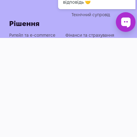
Консультація із
впровадження АІ
Технічний супровід
Рішення
Ритейл та e-commerce
Фінанси та страхування
Медицина, фарма та краса
Нерухомість та будівництво
Логістика, транспорт та
Енергетика та
АЗС
промисловість
Агросектор
EdTech та освіта
Готельно-ресторанний
Івенти, спорт та розваги
бізнес
Автобізнес
Держава, оборона та НПО