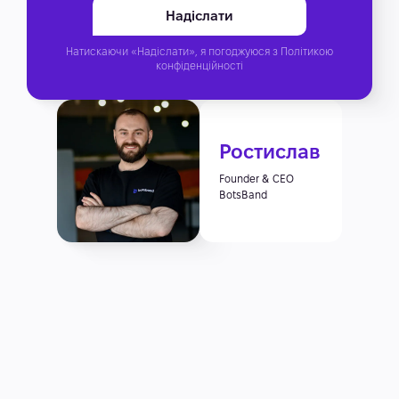
Натискаючи «Надіслати», я погоджуюся з
Політикою
конфіденційності
Ростислав
Founder & CEO
BotsBand