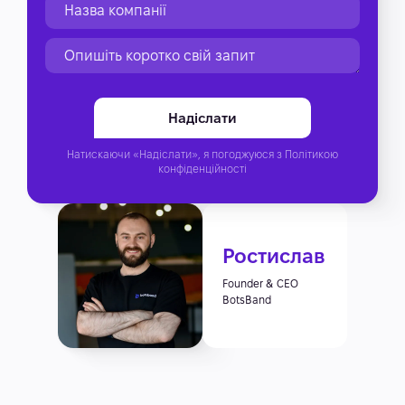
Натискаючи «Надіслати», я погоджуюся з
Політикою
конфіденційності
Ростислав
Founder & CEO
BotsBand