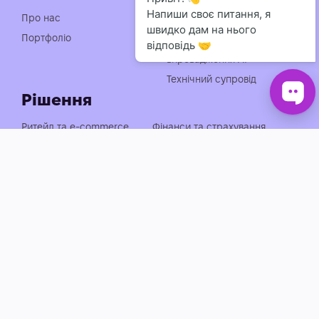
Індивідуальна розробка
Про нас
чат-ботів
Портфоліо
Консультація із
впровадження АІ
Технічний супровід
Рішення
Ритейл та e-commerce
Фінанси та страхування
Медицина, фарма та краса
Нерухомість та будівництво
Логістика, транспорт та
Енергетика та
АЗС
промисловість
Агросектор
EdTech та освіта
Готельно-ресторанний
Івенти, спорт та розваги
бізнес
Автобізнес
Держава, оборона та НПО