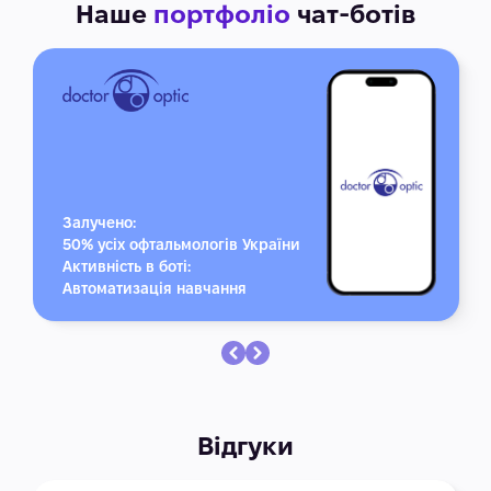
Наше
портфоліо
чат-ботів
Залучено:
50% усіх офтальмологів України
Активність в боті:
Автоматизація навчання
Відгуки