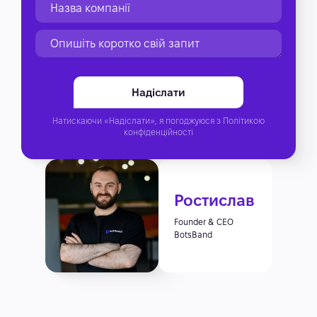
Натискаючи «Надіслати», я погоджуюся з
Політикою
конфіденційності
Ростислав
Founder & CEO
BotsBand