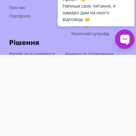
Індивідуальна розробка
Про нас
чат-ботів
Портфоліо
Консультація із
впровадження АІ
Технічний супровід
Рішення
Ритейл та e-commerce
Фінанси та страхування
Медицина, фарма та краса
Нерухомість та будівництво
Логістика, транспорт та
Енергетика та
АЗС
промисловість
Агросектор
EdTech та освіта
Готельно-ресторанний
Івенти, спорт та розваги
бізнес
Автобізнес
Держава, оборона та НПО