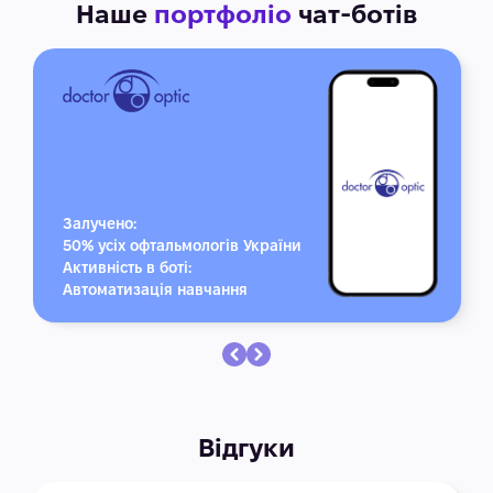
Наше
портфоліо
чат-ботів
Залучено:
50% усіх офтальмологів України
Активність в боті:
Автоматизація навчання
Відгуки