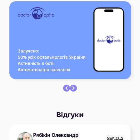
Залучено:
50% усіх офтальмологів України
Активність в боті:
Автоматизація навчання
Відгуки
Рябікін Олександр