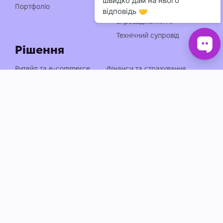
чат-ботів
Портфоліо
Консультація із
впровадження АІ
Технічний супровід
Рішення
Ритейл та e-commerce
Фінанси та страхування
Медицина, фарма та краса
Нерухомість та будівництво
Логістика, транспорт та
Енергетика та
АЗС
промисловість
Агросектор
EdTech та освіта
Готельно-ресторанний
Івенти, спорт та розваги
бізнес
Автобізнес
Держава, оборона та НПО