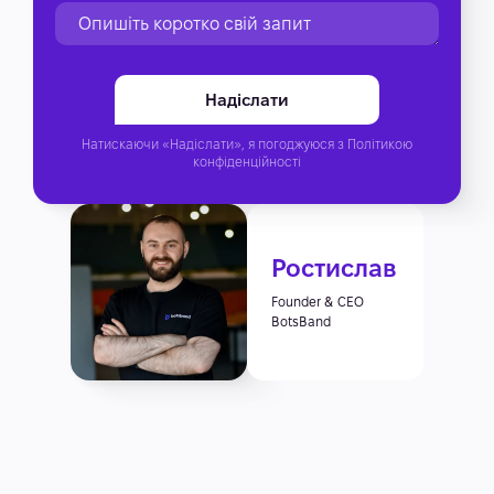
Натискаючи «Надіслати», я погоджуюся з
Політикою
конфіденційності
Ростислав
Founder & CEO
BotsBand