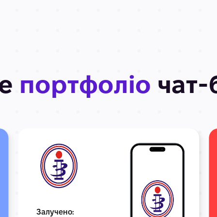
ше
портфоліо
чат-
Залучено: