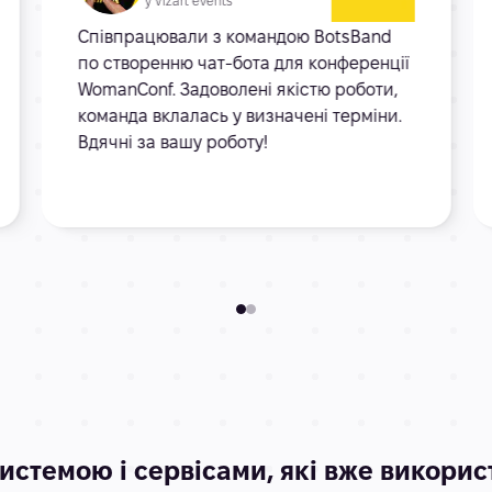
у Vizart events
Співпрацювали з командою BotsBand
по створенню чат-бота для конференції
WomanConf. Задоволені якістю роботи,
команда вклалась у визначені терміни.
Вдячні за вашу роботу!
истемою і сервісами, які вже викори