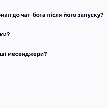
ал до чат-бота після його запуску?
бки?
нші месенджери?