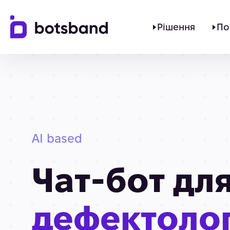
Рішення
По
AI based
Чат-бот дл
дефектоло