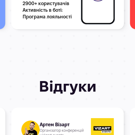
2900+ користувачів
Активність в боті:
Програма лояльності
Відгуки
Артем Візарт
Організатор конференцій