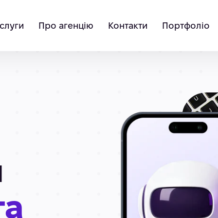
слуги
Про агенцію
Контакти
Портфоліо
я
га