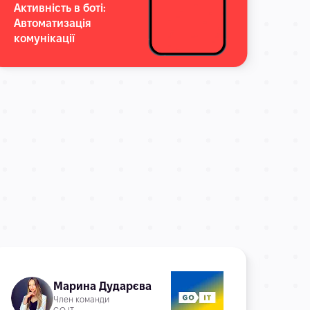
Активність в боті:
Акти
Автоматизація
Авт
комунікації
нав
Марина Дударєва
Член команди