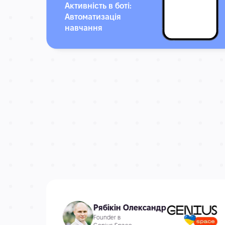
Активність в боті:
Автоматизація
навчання
Рябікін Олександр
Founder в