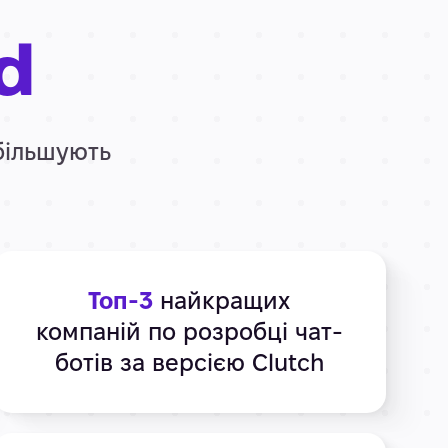
d
збільшують
Топ-3
найкращих
компаній по розробці чат-
ботів за версією Clutch