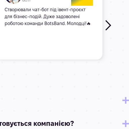
GO.IT
Створювали чат-бот під івент-проєкт
Чудо
для бізнес-подій. Дуже задоволені
вико
роботою команди BotsBand. Молодці!🔥
на за
на я
коду.
прац
Читат
стовується компанією?