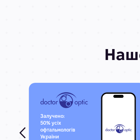
На
Залучено:
50% усіх
офтальмологів
України