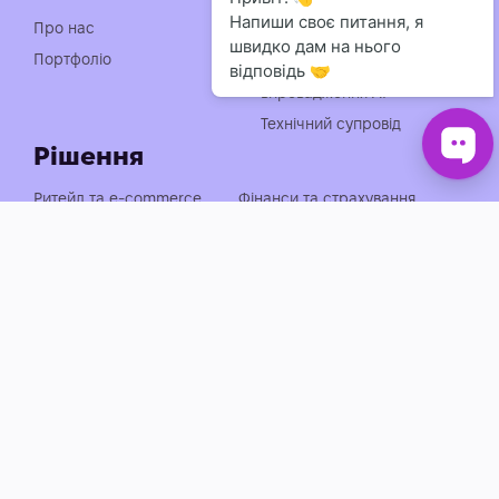
Індивідуальна розробка
Про нас
чат-ботів
Портфоліо
Консультація із
впровадження АІ
Технічний супровід
Рішення
Ритейл та e-commerce
Фінанси та страхування
Медицина, фарма та краса
Нерухомість та будівництво
Логістика, транспорт та
Енергетика та
АЗС
промисловість
Агросектор
EdTech та освіта
Готельно-ресторанний
Івенти, спорт та розваги
бізнес
Автобізнес
Держава, оборона та НПО