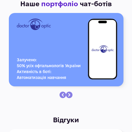
Наше
портфоліо
чат-ботів
Залучено:
50% усіх офтальмологів України
Активність в боті:
Автоматизація навчання
Відгуки