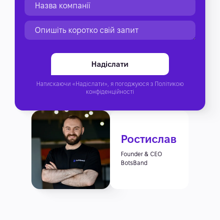
Натискаючи «Надіслати», я погоджуюся з
Політикою
конфіденційності
Ростислав
Founder & CEO
BotsBand