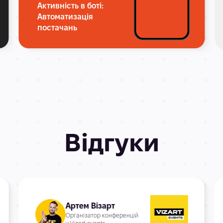
Активність в боті:
Автоматизація
постачань
Відгуки
Артем Візарт
Організатор конференцій