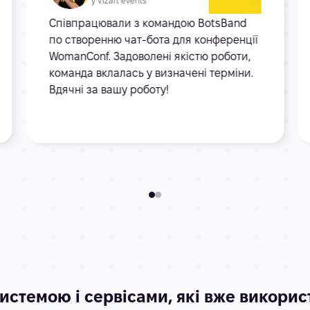
у Vizart events
Співпрацювали з командою BotsBand
по створенню чат-бота для конференції
WomanConf. Задоволені якістю роботи,
команда вклалась у визначені терміни.
Вдячні за вашу роботу!
истемою і сервісами, які вже викори