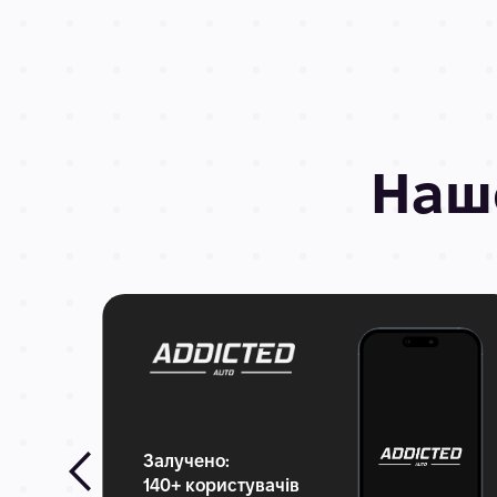
На
Залучено:
140+ користувачів