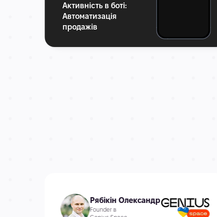
Активність в боті:
Автоматизація
продажів
Рябікін Олександр
Founder в