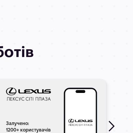
ботів
Залучено:
Зал
1200+ користувачів
140+