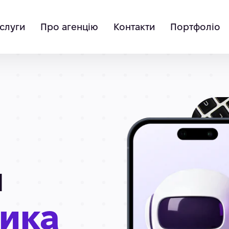
слуги
Про агенцію
Контакти
Портфоліо
я
рика