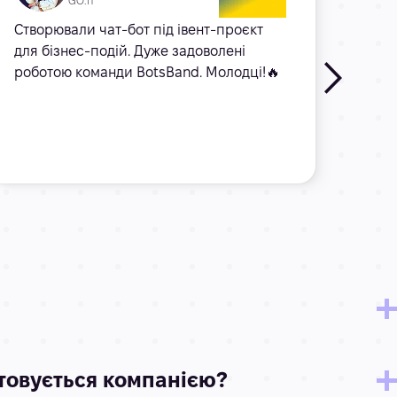
GO.IT
Створювали чат-бот під івент-проєкт
Чудо
для бізнес-подій. Дуже задоволені
вико
роботою команди BotsBand. Молодці!🔥
на за
на я
коду.
прац
Читат
стовується компанією?