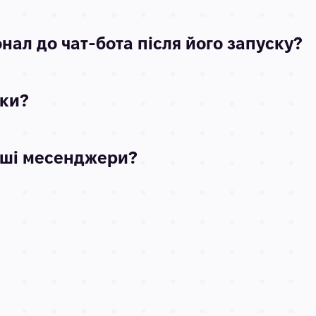
ал до чат-бота після його запуску?
бки?
нші месенджери?