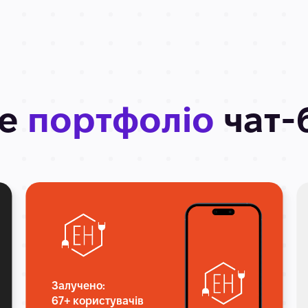
ше
портфоліо
чат-
Залучено:
67+ користувачів