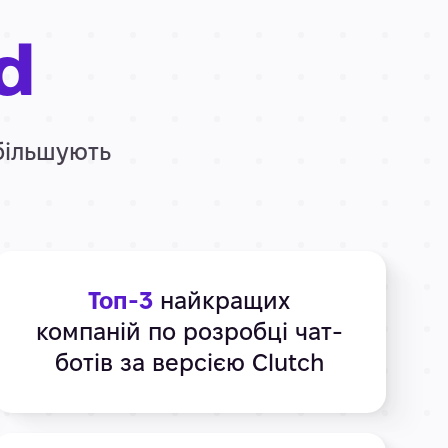
d
збільшують
Топ-3
найкращих
компаній по розробці чат-
ботів за версією Clutch