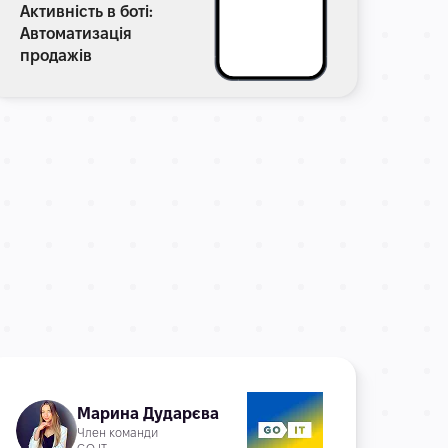
Активність в боті:
Акти
Автоматизація
Авт
продажів
про
Марина Дударєва
Член команди