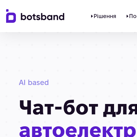
Рішення
По
AI based
Чат-бот дл
автоелект