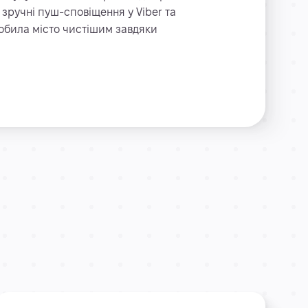
зручні пуш-сповіщення у Viber та
обила місто чистішим завдяки