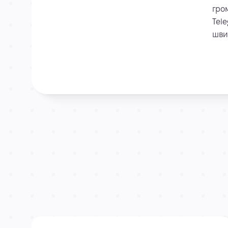
гро
Tel
шви