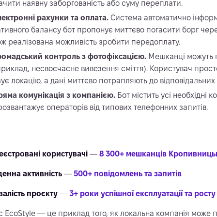
ачити наявну заборгованість або суму переплати.
лектронні рахунки та оплата.
Система автоматично інформу
ативного балансу бот пропонує миттєво погасити борг чер
ож реалізована можливість зробити передоплату.
ромадський контроль з фотофіксацією.
Мешканці можуть 
приклад, несвоєчасне вивезення сміття). Користувач прост
зує локацію, а дані миттєво потрапляють до відповідальних
ряма комунікація з компанією.
Бот містить усі необхідні к
розвантажує операторів від типових телефонних запитів.
еєстровані користувачі
—
8 300+ мешканців Кропивниць
енна активність
—
500+ повідомлень та запитів
валість проєкту
—
3+ роки успішної експлуатації та росту
с EcoStyle — це приклад того, як локальна компанія може 