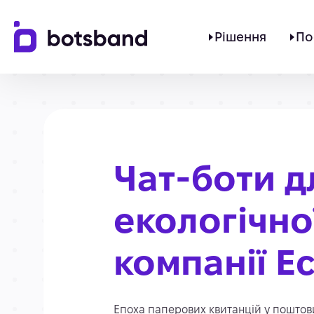
Рішення
По
Чат-боти д
екологічно
компанії E
Епоха паперових квитанцій у поштов