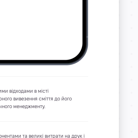
ми відходами в місті
ного вивезення сміття до його
ічного менеджменту.
онентами та великі витрати на друк і