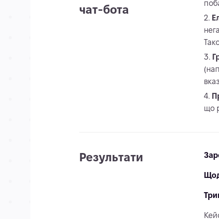
поб
чат-бота
Е
нег
Так
Г
(на
вка
П
що 
Результати
Зар
Щод
Три
Кей