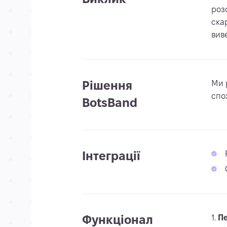
роз
ска
вив
Рішення
Ми 
спо
BotsBand
Інтеграції
Функціонал
Пе