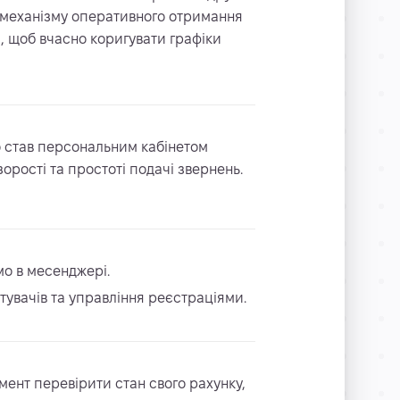
а механізму оперативного отримання
, щоб вчасно коригувати графіки
о став персональним кабінетом
орості та простоті подачі звернень.
мо в месенджері.
тувачів та управління реєстраціями.
ент перевірити стан свого рахунку,