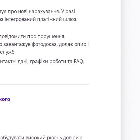
є про нові нарахування. У разі
ез інтегрований платіжний шлюз.
повідомити про порушення
о завантажує фотодоказ, додає опис і
 служб.
онтактні дані, графіки роботи та FAQ,
кого
побудувати високий рівень довіри з