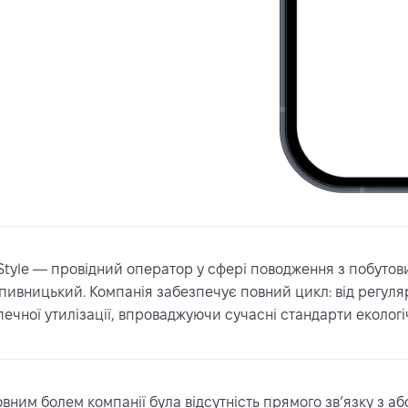
Style — провідний оператор у сфері поводження з побутови
пивницький. Компанія забезпечує повний цикл: від регуляр
печної утилізації, впроваджуючи сучасні стандарти еколог
овним болем компанії була відсутність прямого зв’язку з аб