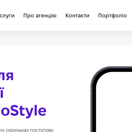
слуги
Про агенцію
Контакти
Портфоліо
ля
ї
coStyle
их скриньках поступово