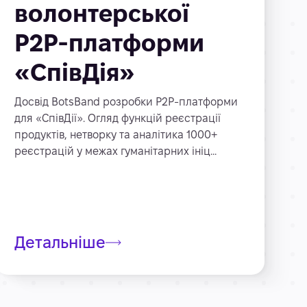
волонтерської
P2P-платформи
«СпівДія»
Досвід BotsBand розробки P2P-платформи
для «СпівДії». Огляд функцій реєстрації
продуктів, нетворку та аналітика 1000+
реєстрацій у межах гуманітарних ініц...
Детальніше