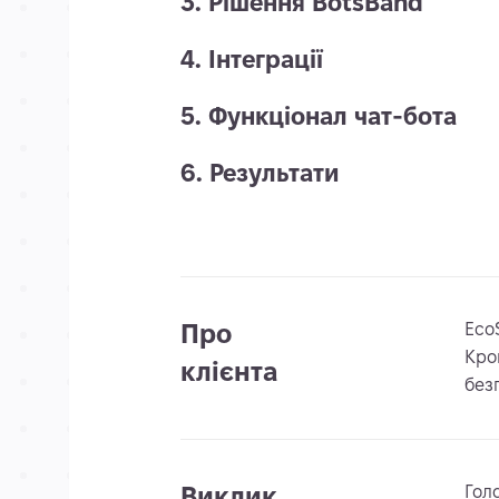
3. Рішення BotsBand
4. Інтеграції
5. Функціонал чат-бота
6. Результати
Про
Eco
Кро
клієнта
без
Виклик
Гол