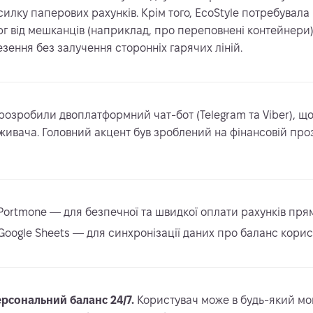
силку паперових рахунків. Крім того, EcoStyle потребувал
рг від мешканців (наприклад, про переповнені контейнери)
езення без залучення сторонніх гарячих ліній.
розробили двоплатформний чат-бот (Telegram та Viber), щ
живача. Головний акцент був зроблений на фінансовій проз
Portmone — для безпечної та швидкої оплати рахунків пря
Google Sheets — для синхронізації даних про баланс корис
рсональний баланс 24/7.
Користувач може в будь-який мом