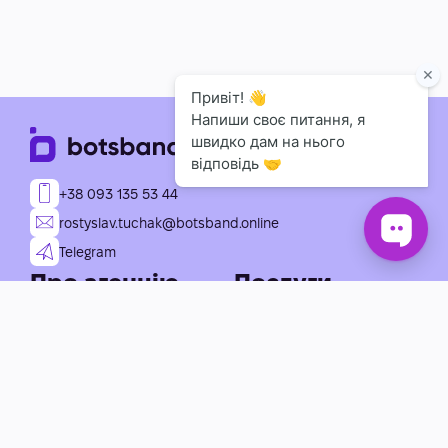
+38 093 135 53 44
rostyslav.tuchak@botsband.online
Telegram
Про агенцію
Послуги
Індивідуальна розробка
Про нас
чат-ботів
Портфоліо
Консультація із
впровадження АІ
Технічний супровід
Рішення