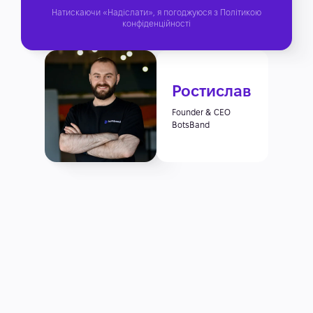
Натискаючи «Надіслати», я погоджуюся з
Політикою
конфіденційності
Ростислав
Founder & CEO
BotsBand