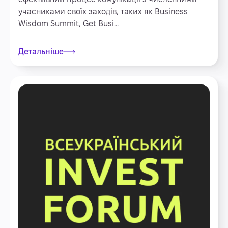
учасниками своїх заходів, таких як Business
Wisdom Summit, Get Busi...
Детальніше