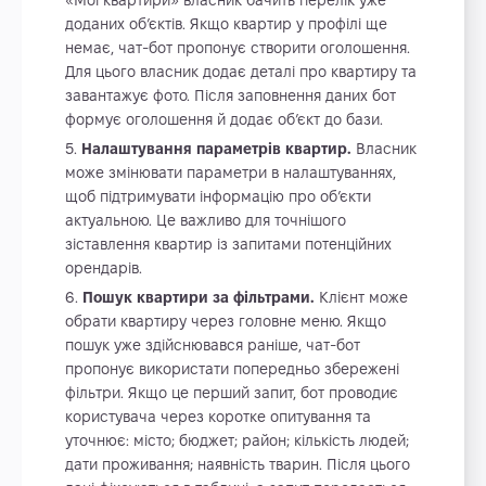
«Мої квартири» власник бачить перелік уже
доданих об’єктів. Якщо квартир у профілі ще
немає, чат-бот пропонує створити оголошення.
Для цього власник додає деталі про квартиру та
завантажує фото. Після заповнення даних бот
формує оголошення й додає об’єкт до бази.
Налаштування параметрів квартир.
Власник
може змінювати параметри в налаштуваннях,
щоб підтримувати інформацію про об’єкти
актуальною. Це важливо для точнішого
зіставлення квартир із запитами потенційних
орендарів.
Пошук квартири за фільтрами.
Клієнт може
обрати квартиру через головне меню. Якщо
пошук уже здійснювався раніше, чат-бот
пропонує використати попередньо збережені
фільтри. Якщо це перший запит, бот проводиє
користувача через коротке опитування та
уточнює: місто; бюджет; район; кількість людей;
дати проживання; наявність тварин. Після цього