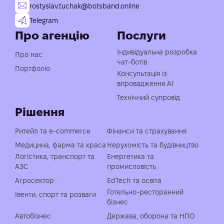
rostyslav.tuchak@botsband.online
Telegram
Про агенцію
Послуги
Індивідуальна розробка
Про нас
чат-ботів
Портфоліо
Консультація із
впровадження АІ
Технічний супровід
Рішення
Ритейл та e-commerce
Фінанси та страхування
Медицина, фарма та краса
Нерухомість та будівництво
Логістика, транспорт та
Енергетика та
АЗС
промисловість
Агросектор
EdTech та освіта
Готельно-ресторанний
Івенти, спорт та розваги
бізнес
Автобізнес
Держава, оборона та НПО