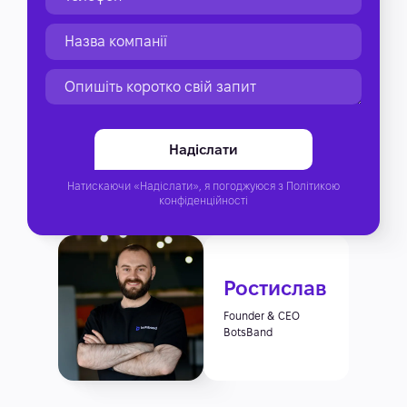
Натискаючи «Надіслати», я погоджуюся з
Політикою
конфіденційності
Ростислав
Founder & CEO
BotsBand