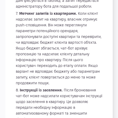
дані фіксуються в таблиці, а запит передається
адміністратору бота для подальшої роботи.
Метчинг запитів із квартирами.
Коли клієнт
надсилає запит на квартиру, власник отримує
push-сповіщення. Він може переглянути
параметри потенційного орендаря,
запропонувати доступні квартири та перевірити,
чи відповідає бюджет клієнта вартості об’єкта.
Якщо бюджет збігається, чат-бот архівує
пропозицію та надсилає клієнту детальну
інформацію про квартиру. Після цього
користувач переходить до етапу оплати. Якщо
варіант не відповідає бюджету або параметрам
запиту, клієнт повертається до меню та може
продовжити пошук.
Інструкції із заселення.
Після бронювання
чат-бот може надсилати користувачам інструкції
щодо заселення в квартиру. Це дозволяє
передати необхідну інформацію в
автоматизованому форматі та зменшити