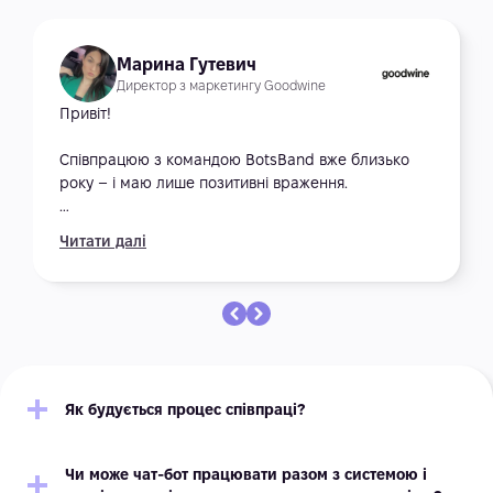
Марина Гутевич
Директор з маркетингу Goodwine
Привіт!
Співпрацюю з командою BotsBand вже близько
року – і маю лише позитивні враження.
Команда завжди оперативно вирішує задачі,
Читати далі
підтримує контакт практично 24/7, не залишить
вас без синхронізації по поточним задачам та
планам по наступним кейсам.
Підключаються з ініціативою до брейншторму по
новим ідеям. Не залишаються байдужими.
Як будується процес співпраці?
Дякую за співпрацю!
Чи може чат-бот працювати разом з системою і