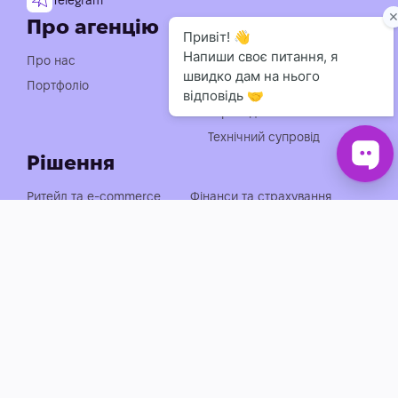
Про агенцію
Послуги
Індивідуальна розробка
Про нас
чат-ботів
Портфоліо
Консультація із
впровадження АІ
Технічний супровід
Рішення
Ритейл та e-commerce
Фінанси та страхування
Медицина, фарма та краса
Нерухомість та будівництво
Логістика, транспорт та
Енергетика та
АЗС
промисловість
Агросектор
EdTech та освіта
Готельно-ресторанний
Івенти, спорт та розваги
бізнес
Автобізнес
Держава, оборона та НПО