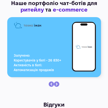
Наше портфоліо чат-ботів
для
ритейлу
та
e-commerce
Залучено:
Користувачів у боті - 26 830+
Активність в боті:
Автоматизація продажів
Відгуки