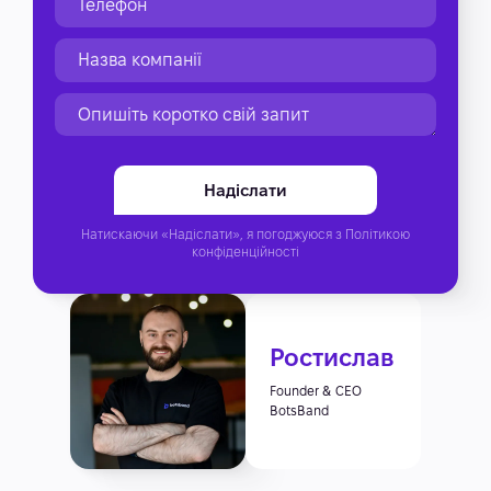
Натискаючи «Надіслати», я погоджуюся з
Політикою
конфіденційності
Ростислав
Founder & CEO
BotsBand