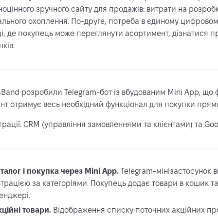
ноцінного зручного сайту для продажів: витрати на розроб
ального охоплення. По-друге, потреба в єдиному цифровому
ці, де покупець може переглянути асортимент, дізнатися пр
нків.
sBand розробили Telegram-бот із вбудованим Mini App, що 
єнт отримує весь необхідний функціонал для покупки прям
грації: CRM (управління замовленнями та клієнтами) та Goog
талог і покупка через Mini App.
Telegram-мінізастосунок в
ьтрацією за категоріями. Покупець додає товари в кошик 
енджері.
кційні товари.
Відображення списку поточних акційних пр