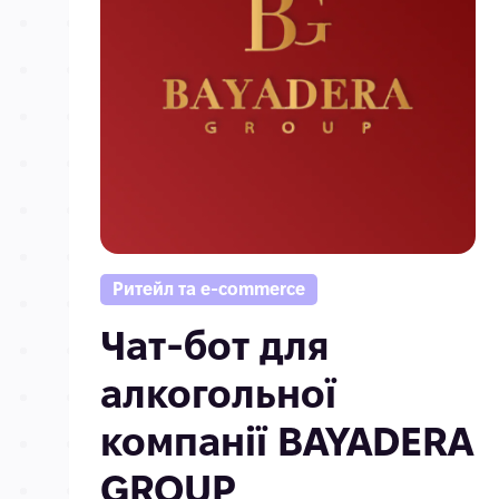
Ритейл та e-commerce
Чат-бот для
алкогольної
компанії BAYADERA
GROUP