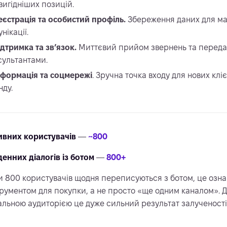
вигідніших позицій.
еєстрація та особистий профіль.
Збереження даних для май
нікації.
ідтримка та зв’язок.
Миттєвий прийом звернень та передач
сультантами.
нформація та соцмережі
.
Зручна точка входу для нових клі
нду.
ивних користувачів
—
~800
енних діалогів із ботом
—
800+
и 800 користувачів щодня переписуються з ботом, це озна
трументом для покупки, а не просто «ще одним каналом». Д
альною аудиторією це дуже сильний результат залученості