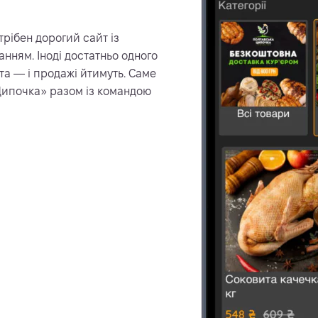
рібен дорогий сайт із
нням. Іноді достатньо одного
а — і продажі йтимуть. Саме
 Ципочка» разом із командою