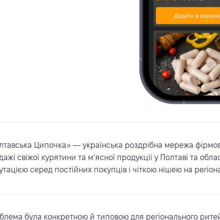
лтавська Ципочка» — українська роздрібна мережа фірмови
ажі свіжої курятини та м’ясної продукції у Полтаві та обл
утацією серед постійних покупців і чіткою нішею на регіон
блема була конкретною й типовою для регіонального ритей