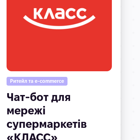
Ритейл та e-commerce
Чат-бот для
мережі
супермаркетів
«КЛАСС»