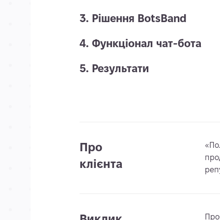
3. Рішення BotsBand
4. Функціонал чат-бота
5. Результати
Про
«По
прод
клієнта
реп
Виклик
Про