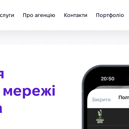
слуги
Про агенцію
Контакти
Портфоліо
я
 мережі
а