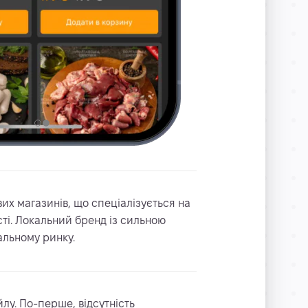
х магазинів, що спеціалізується на
асті. Локальний бренд із сильною
альному ринку.
лу. По-перше, відсутність