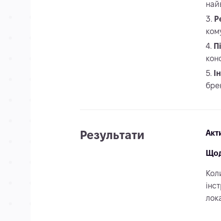
най
Р
кому
П
кон
І
бре
Результати
Акт
Щод
Кол
інс
лок