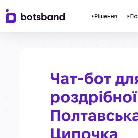
Рішення
По
Чат-бот дл
роздрібної
Полтавськ
Ципочка