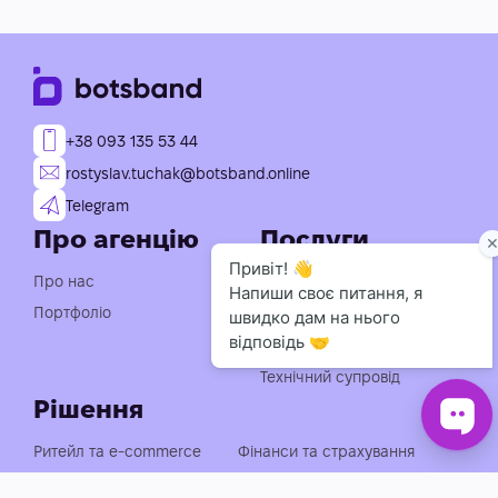
+38 093 135 53 44
rostyslav.tuchak@botsband.online
Telegram
Про агенцію
Послуги
Індивідуальна розробка
Про нас
чат-ботів
Портфоліо
Консультація із
впровадження АІ
Технічний супровід
Рішення
Ритейл та e-commerce
Фінанси та страхування
Медицина, фарма та краса
Нерухомість та будівництво