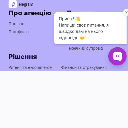
Telegram
Про агенцію
Послуги
Індивідуальна розробка
Про нас
чат-ботів
Портфоліо
Консультація із
впровадження АІ
Технічний супровід
Рішення
Ритейл та e-commerce
Фінанси та страхування
Медицина, фарма та краса
Нерухомість та будівництво
Логістика, транспорт та
Енергетика та
АЗС
промисловість
Агросектор
EdTech та освіта
Готельно-ресторанний
Івенти, спорт та розваги
бізнес
Автобізнес
Держава, оборона та НПО