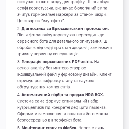
виступає точкою входу для трафіку. ШІ аналізує
селфі користувача, визначає біологічний вік та
зчитує гормональні маркери за станом шкіри.
Це створює “вау-ефект”.
Діагностика за Брюссельським протоколом.
Після фотоаналізу користувач переходить до
сервісного бота для детального опитування. ШІ
обробляє відповіді про стан здоров’я, замінюючи
тривалу первинну консультацію.
Генерація персональних PDF-звітів.
На
основі аналізу бот миттєво створює
індивідуальний файл у фірмовому дизайні. Клієнт
отримує розшифровку стану та наукове
обґрунтування компонентів.
Автоматичний підбір та продаж NRG BOX.
Система сама формує оптимальний набір
нутрицевтиків під конкретні дефіцити пацієнта.
Оформити замовлення та оплатити його можна
безпосередньо в інтерфейсі бота.
Моніторинг стану та фідбек.
Через місяць