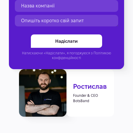
Натискаючи «Надіслати», я погоджуюся з
Політикою
конфіденційності
Ростислав
Founder & CEO
BotsBand