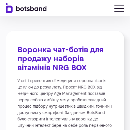
Воронка чат-ботів для
продажу наборів
вітамінів NRG BOX
У світі превентивної медицини персоналізація —
це ключ до результату. Проєкт NRG BOX від
медичного центру Age Management поставив
перед собою амбітну мету: зробити складний
процес підбору нутрицевтиків швидким, точним і
доступним у смартфоні. Завданням BotsBand
було створити інтелектуальну воронку, де
штучний інтелект бере на себе роль первинного