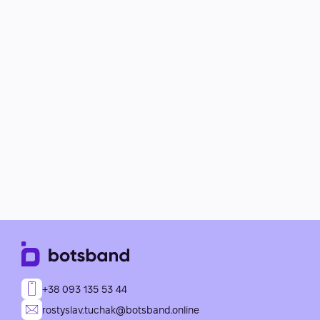
+38 093 135 53 44
rostyslav.tuchak@botsband.online