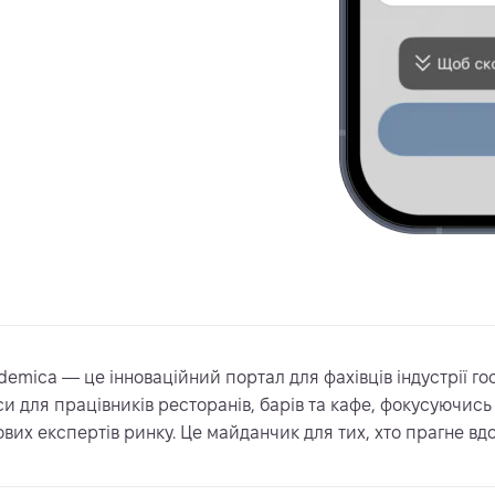
demica — це інноваційний портал для фахівців індустрії го
си для працівників ресторанів, барів та кафе, фокусуючись 
ових експертів ринку. Це майданчик для тих, хто прагне вд