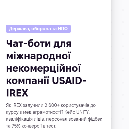
Держава, оборона та НПО
Чат-боти для
міжнародної
некомерційної
компанії USAID-
IREX
Як IREX залучили 2 600+ користувачів до
курсу з медіаграмотності? Кейс UNITY:
кваліфікація лідів, персоналізований фідбек
та 75% конверсії в тест.