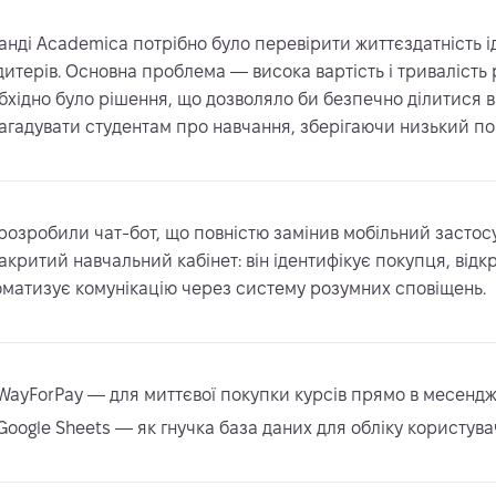
анді Academica потрібно було перевірити життєздатність і
дитерів. Основна проблема — висока вартість і тривалість
бхідно було рішення, що дозволяло би безпечно ділитися 
нагадувати студентам про навчання, зберігаючи низький пор
розробили чат-бот, що повністю замінив мобільний застосу
закритий навчальний кабінет: він ідентифікує покупця, відк
оматизує комунікацію через систему розумних сповіщень.
WayForPay — для миттєвої покупки курсів прямо в месендж
Google Sheets — як гнучка база даних для обліку користува