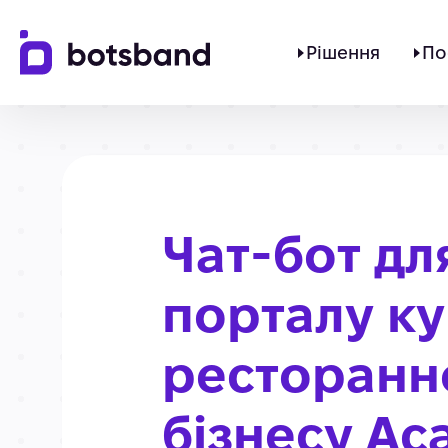
Рішення
По
Чат-бот дл
порталу ку
ресторанн
бізнесу Ac