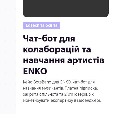
EdTech та освіта
Чат-бот для
колаборацій та
навчання артистів
ENKO
Кейс BotsBand для ENKO: чат-бот для
навчання музикантів. Платна підписка,
закрита спільнота та 2 011 юзерів. Як
монетизувати експертизу в месенджері.