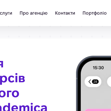
слуги
Про агенцію
Контакти
Портфоліо
я
рсів
ого
ademica