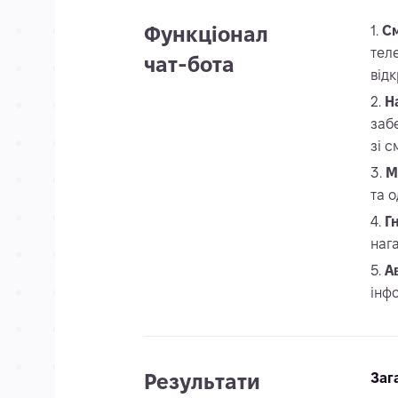
Функціонал
См
тел
чат-бота
від
Н
заб
зі 
М
та 
Г
наг
А
інф
Результати
Заг