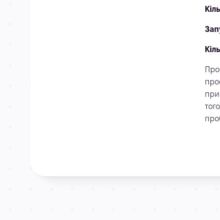
Кіл
Зап
Кіл
Про
про
при
того
про