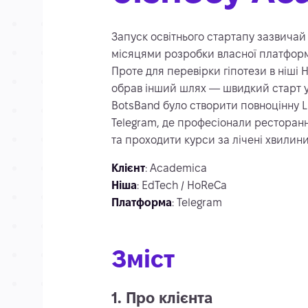
Запуск освітнього стартапу зазвичай
місяцями розробки власної платформ
Проте для перевірки гіпотези в ніші
обрав інший шлях — швидкий старт у
BotsBand було створити повноцінну 
Telegram, де професіонали ресторанн
та проходити курси за лічені хвилини
Клієнт
: Academica
Ніша
: EdTech / HoReCa
Платформа
: Telegram
Зміст
1. Про клієнта