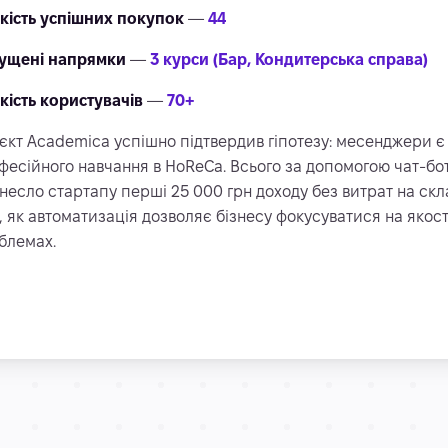
ькість успішних покупок
—
44
ущені напрямки
—
3 курси (Бар, Кондитерська справа)
ькість користувачів
—
70+
єкт Academica успішно підтвердив гіпотезу: месенджери є
фесійного навчання в HoReCa. Всього за допомогою чат-бот
несло стартапу перші 25 000 грн доходу без витрат на скл
, як автоматизація дозволяє бізнесу фокусуватися на якості
блемах.