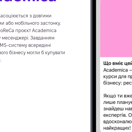
 асоціюється з довгими
и або мобільного застонку.
 HoReCa проєкт Academica
 месенджері. Завданням
LMS-систему всередині
ого бізнесу могли б купувати
.