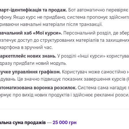
арт-ідентифікація та продаж.
Бот автоматично перевіряє
ефону. Якщо курс не придбано, система пропонує здійснити 
криваючи навчальні матеріали після транзакції.
авчальний хаб «Мої курси».
Персональний розділ, де збер
езпечує доступ до структурованих матеріалів та захищени
смартфона в зручний час.
аркетплейс нових знань.
У розділі «Інші курси» користув
одразу придбати новий модуль.
нучке управління графіком.
Користувач може самостійно н
адувань. Це значно підвищує показник завершення курсів (C
втоматизована воронка розсилок.
Система сама нагадує 
ормує про вихід нових продуктів і здійснює рекламні розси
альна сума продажів
—
25 000 грн