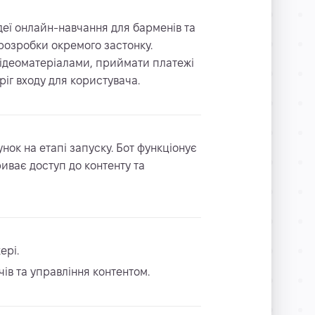
деї онлайн-навчання для барменів та
 розробки окремого застонку.
відеоматеріалами, приймати платежі
іг входу для користувача.
нок на етапі запуску. Бот функціонує
риває доступ до контенту та
ері.
чів та управління контентом.