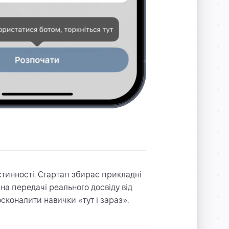
стинності. Стартап збирає прикладні
на передачі реального досвіду від
осконалити навички «тут і зараз».