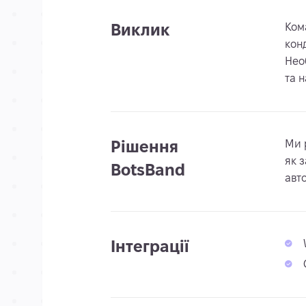
Виклик
Ком
кон
Нео
та 
Рішення
Ми 
як 
BotsBand
авт
Інтеграції