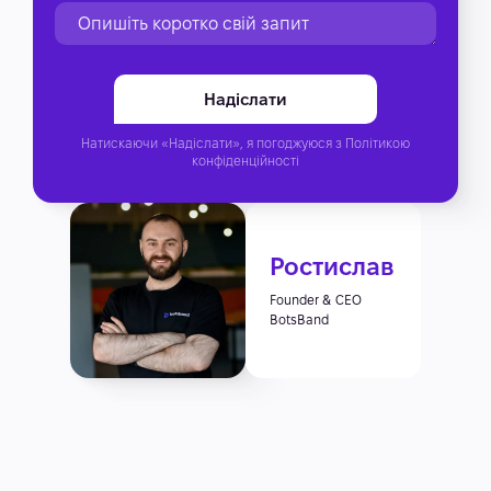
Натискаючи «Надіслати», я погоджуюся з
Політикою
конфіденційності
Ростислав
Founder & CEO
BotsBand