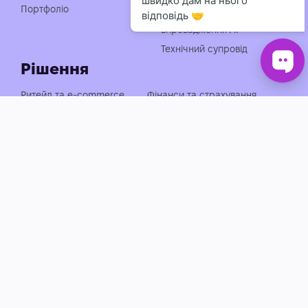
чат-ботів
Портфоліо
Консультація із
впровадження АІ
Технічний супровід
Рішення
Ритейл та e-commerce
Фінанси та страхування
Медицина, фарма та краса
Нерухомість та будівництво
Логістика, транспорт та
Енергетика та
АЗС
промисловість
Агросектор
EdTech та освіта
Готельно-ресторанний
Івенти, спорт та розваги
бізнес
Автобізнес
Держава, оборона та НПО