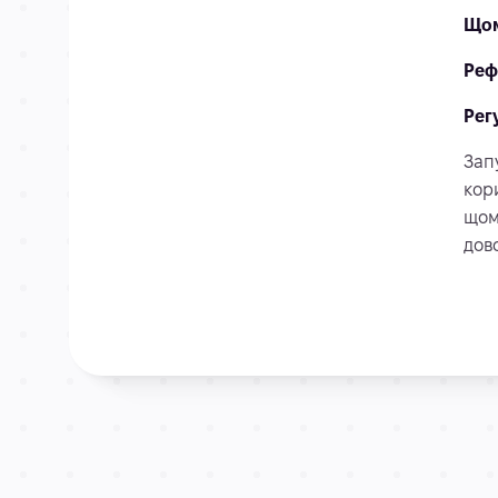
Щом
Реф
Рег
Зап
кор
щом
дов