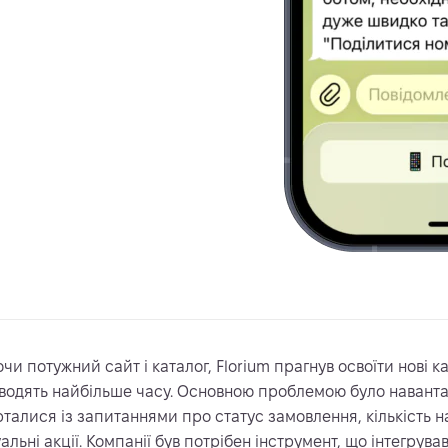
и потужний сайт і каталог, Florium прагнув освоїти нові ка
водять найбільше часу. Основною проблемою було навантаж
рталися із запитаннями про статус замовлення, кількість н
уальні акції. Компанії був потрібен інструмент, що інтегру