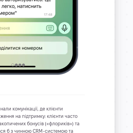
нали комунікації, де клієнти
ення на підтримку: клієнти часто
акопичених бонусів («флориків») та
вався б з чинною CRM-системою та