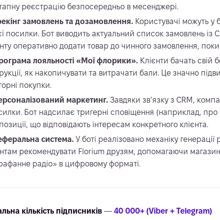
тапну реєстрацію безпосередньо в месенджері.
рекінг замовлень та дозамовлення.
Користувачі можуть у 
єї посилки. Бот виводить актуальний список замовлень із C
єнту оперативно додати товар до чинного замовлення, поки
рограма лояльності «Мої флорики».
Клієнти бачать свій 
трукції, як накопичувати та витрачати бали. Це значно під
торні покупки.
ерсоналізований маркетинг.
Завдяки зв’язку з CRM, комп
силки. Бот надсилає тригерні сповіщення (наприклад, про з
позиції, що відповідають інтересам конкретного клієнта.
еферальна система.
У боті реалізовано механіку генераці
єнтам рекомендувати Florium друзям, допомагаючи магазин
рафанне радіо» в цифровому форматі.
альна кількість підписників
—
40 000+ (Viber + Telegram)