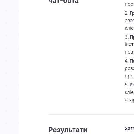
чат-бота
пое
Т
сво
клі
П
інс
пов
П
роз
про
Р
клі
«са
Результати
Заг