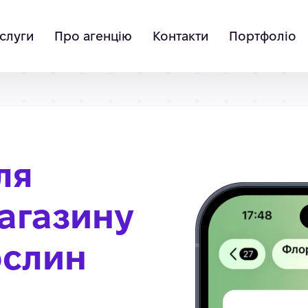
слуги
Про агенцію
Контакти
Портфоліо
ля
агазину
ослин