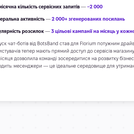
ісячна кількість сервісних запитів
—
~2 000
еральна активність
—
2 000+ згенерованих посилань
улярність розсилок
—
3 цільові кампанії на місяць у кожн
уск чат-ботів від BotsBand став для Florium потужним драй
истувачів тепер мають прямий доступ до сервісів магазину,
ісяця дозволила команді зосередитися на розвитку бізнесу,
одить: месенджери — це ідеальне середовище для утриманн