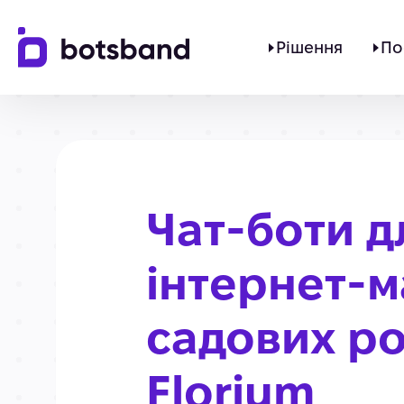
Рішення
По
Чат-боти д
інтернет-м
садових р
Florium