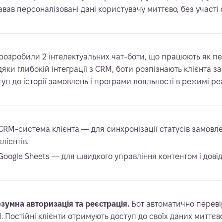
авав персоналізовані дані користувачу миттєво, без участі
розробили 2 інтелектуальних чат-боти, що працюють як пе
дяки глибокій інтеграції з CRM, боти розпізнають клієнта 
туп до історії замовлень і програми лояльності в режимі ре
CRM-система клієнта — для синхронізації статусів замовлен
клієнтів.
Google Sheets — для швидкого управління контентом і дові
зумна авторизація та реєстрація.
Бот автоматично переві
. Постійні клієнти отримують доступ до своїх даних миттєво