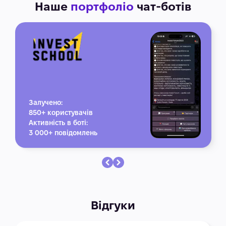
Наше
портфоліо
чат-ботів
Залучено:
850+ користувачів
Активність в боті:
3 000+ повідомлень
Відгуки