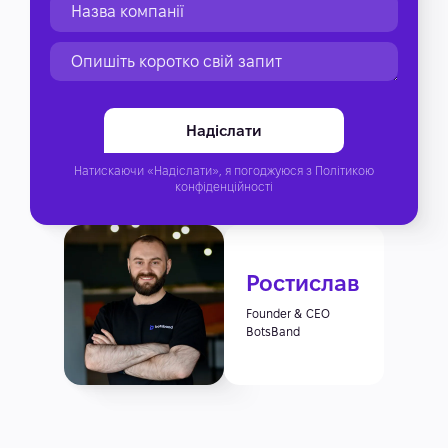
Натискаючи «Надіслати», я погоджуюся з
Політикою
конфіденційності
Ростислав
Founder & CEO
BotsBand