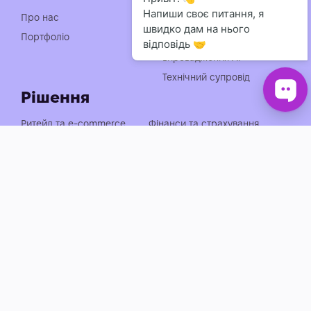
Індивідуальна розробка
Про нас
чат-ботів
Портфоліо
Консультація із
впровадження АІ
Технічний супровід
Рішення
Ритейл та e-commerce
Фінанси та страхування
Медицина, фарма та краса
Нерухомість та будівництво
Логістика, транспорт та
Енергетика та
АЗС
промисловість
Агросектор
EdTech та освіта
Готельно-ресторанний
Івенти, спорт та розваги
бізнес
Автобізнес
Держава, оборона та НПО