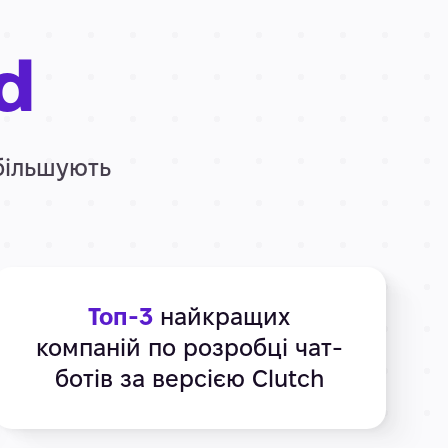
d
збільшують
Топ-3
найкращих
компаній по розробці чат-
ботів за версією Clutch