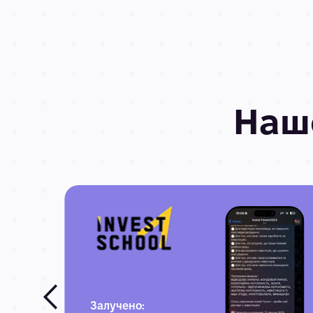
На
Залучено: