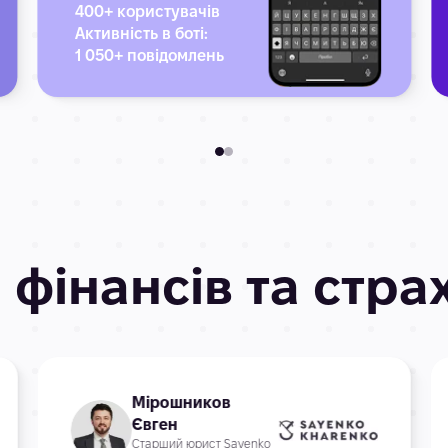
400+ користувачів
Активність в боті:
1 050+ повідомлень
 фінансів та стр
Мірошников
Євген
Старший юрист Sayenko