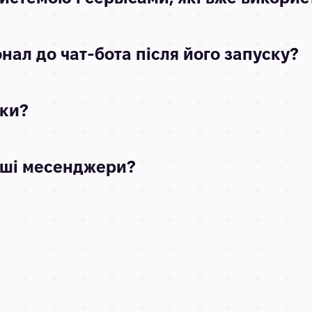
ал до чат-бота після його запуску?
бки?
нші месенджери?