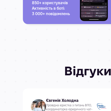
850+ користувачів
Активність в боті:
3 000+ повідомлень
Відгуки
Євгенія Холодна
Провідна юристка з питань ВПО,
координаторка юридичного чат-