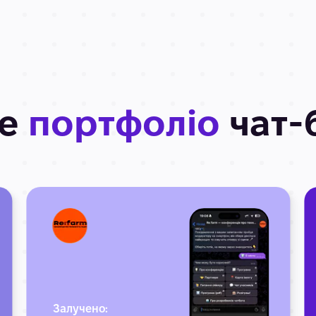
ше
портфоліо
чат-
Залучено: