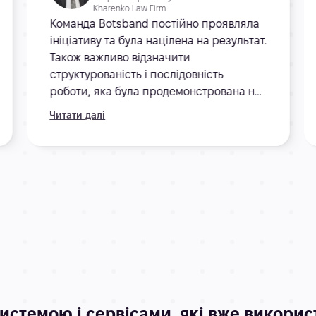
Kharenko Law Firm
Команда Botsband постійно проявляла
ініціативу та була націлена на результат.
Також важливо відзначити
структурованість і послідовність
роботи, яка була продемонстрована на
кожному етапі розробки та спілкування.
Читати далі
истемою і сервісами, які вже викори