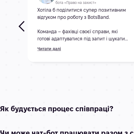
бота «Право на захист»
ляла
Хотіла б поділитися супер позитивним
льтат.
відгуком про роботу з BotsBand.
Команда – фахівці своєї справи, які
а на
готові адаптуватися під запит і шукати
ання.
цікаві та нестандартні підходи до
Читати далі
вирішення задач.
Окрема вдячність за оперативну
реалізацію проєктів!
Як будується процес співпраці?
Чи може чат-бот працювати разом з с