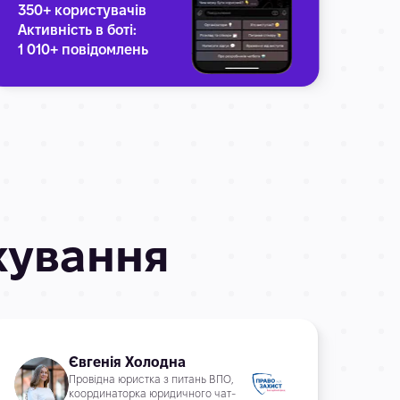
350+ користувачів
379+
Активність в боті:
Акти
1 010+ повідомлень
1 70
ахування
Євгенія Холодна
Провідна юристка з питань ВПО,
координаторка юридичного чат-