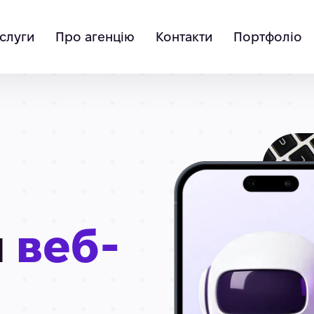
слуги
Про агенцію
Контакти
Портфоліо
я
веб-