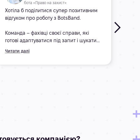
бота «Право на захист»
Хотіла б поділитися супер позитивним
Кома
відгуком про роботу з BotsBand.
ініці
Тако
Команда – фахівці своєї справи, які
струк
готові адаптуватися під запит і шукати
робо
цікаві та нестандартні підходи до
кожн
Читати далі
Читат
вирішення задач.
Окрема вдячність за оперативну
реалізацію проєктів!
стовується компанією?