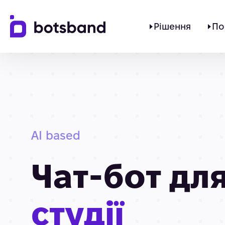
Рішення
По
AI based
Чат-бот дл
студії