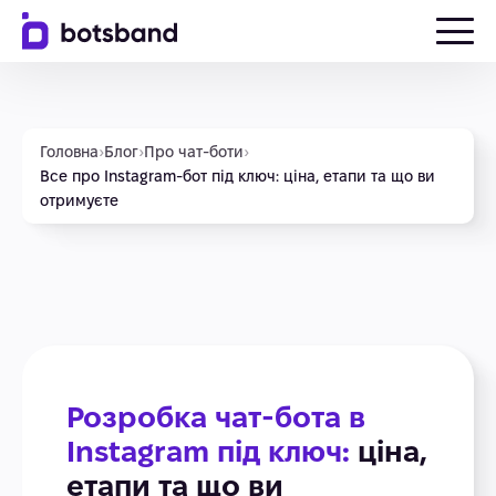
Головна
›
Блог
›
Про чат-боти
›
Все про Instagram-бот під ключ: ціна, етапи та що ви
отримуєте
Розробка чат-бота в
Instagram під ключ:
ціна,
етапи та що ви