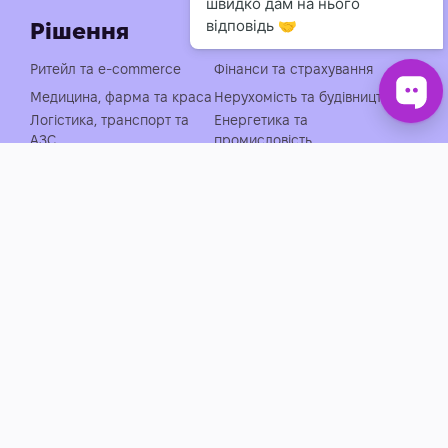
Технічний супровід
Рішення
Ритейл та e-commerce
Фінанси та страхування
Медицина, фарма та краса
Нерухомість та будівництво
Логістика, транспорт та
Енергетика та
АЗС
промисловість
Агросектор
EdTech та освіта
Готельно-ресторанний
Івенти, спорт та розваги
бізнес
Автобізнес
Держава, оборона та НПО