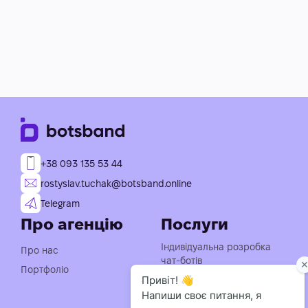
+38 093 135 53 44
rostyslav.tuchak@botsband.online
Telegram
Про агенцію
Послуги
Індивідуальна розробка
Про нас
чат-ботів
Портфоліо
Консультація із
впровадження АІ