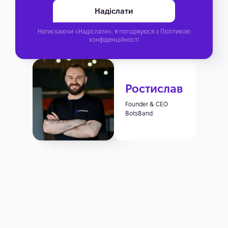
Натискаючи «Надіслати», я погоджуюся з
Політикою
конфіденційності
Ростислав
Founder & CEO
BotsBand