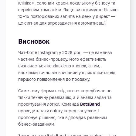
клінікам, салонам краси, локальному бізнесу та
сервісним компаніям. Якщо ви отримуєте більше
10–15 повторюваних запитів на день у директ —
це сигнал для впровадження автоматизації.
Висновок
Чат-бот в Instagram у 2026 році — це важлива
частина бізнес-процесу. Його ефективність
визначається не кількістю кнопок, а тим,
наскільки точно він вписаний у шлях клієнта: від
першого повідомлення до продажу.
Саме тому формат «під ключ» передбачає не
тільки технічну реалізацію, а й аналіз задач та
проєктування логіки. Команда
BotsBand
проводить таку оцінку перед запуском і
пропонує рішення, яке відповідає реальним
бізнес-завданням.
Зверніться до BotsBand за консультацією — і ви