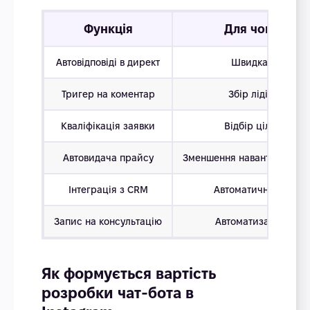
Функція
Для чого потр
Автовідповіді в директ
Швидка реакція 
Тригер на коментар
Збір лідів під по
Кваліфікація заявки
Відбір цільових кл
Автовидача прайсу
Зменшення навантаження 
Інтеграція з CRM
Автоматична переда
Запис на консультацію
Автоматизація бро
Як формується вартість
розробки чат-бота в