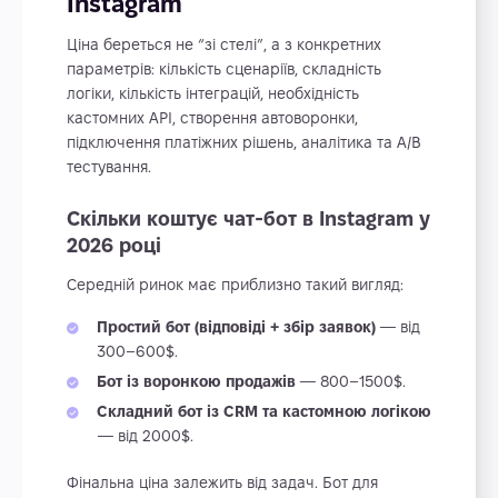
Instagram
Ціна береться не “зі стелі”, а з конкретних
параметрів: кількість сценаріїв, складність
логіки, кількість інтеграцій, необхідність
кастомних API, створення автоворонки,
підключення платіжних рішень, аналітика та A/B
тестування.
Скільки коштує чат-бот в Instagram у
2026 році
Середній ринок має приблизно такий вигляд:
Простий бот (відповіді + збір заявок)
— від
300–600$.
Бот із воронкою продажів
— 800–1500$.
Складний бот із CRM та кастомною логікою
— від 2000$.
Фінальна ціна залежить від задач. Бот для