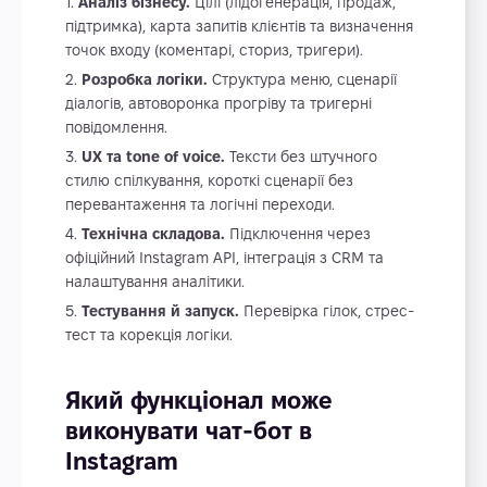
Аналіз бізнесу.
Цілі (лідогенерація, продаж,
підтримка), карта запитів клієнтів та визначення
точок входу (коментарі, сториз, тригери).
Розробка логіки.
Структура меню, сценарії
діалогів, автоворонка прогріву та тригерні
повідомлення.
UX та tone of voice.
Тексти без штучного
стилю спілкування, короткі сценарії без
перевантаження та логічні переходи.
Технічна складова.
Підключення через
офіційний Instagram API, інтеграція з CRM та
налаштування аналітики.
Тестування й запуск.
Перевірка гілок, стрес-
тест та корекція логіки.
Який функціонал може
виконувати чат-бот в
Instagram