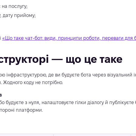
на послугу;
у, дату прийому;
і
«Що таке чат-бот: види, принципи роботи, переваги для б
структорі — що це таке
ю інфраструктурою, де ви будуєте бота через візуальний і
. Жодного коду не потрібно.
в
 будуєте з нуля, налаштовуєте гілки діалогу й публікуєте
стороні платформи.