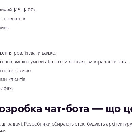
вичай $15–$100).
с-сценаріїв.
ійно.
ження реалізувати важко.
вона змінює умови або закривається, ви втрачаєте бота.
ні платформою.
и клієнтів.
рифах.
озробка чат-бота — що ц
ші задачі. Розробники обирають стек, будують архітектуру,
ері.