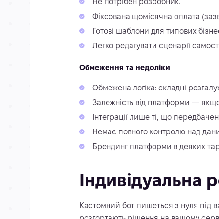
Не потрібен розробник.
Фіксована щомісячна оплата (заз
Готові шаблони для типових бізне
Легко редагувати сценарії самост
Обмеження та недоліки
Обмежена логіка: складні розгалу
Залежність від платформи — якщо 
Інтеграції лише ті, що передбаче
Немає повного контролю над даним
Брендинг платформи в деяких та
Індивідуальна р
Кастомний бот пишеться з нуля під ва
розгортають рішення на вашому серв