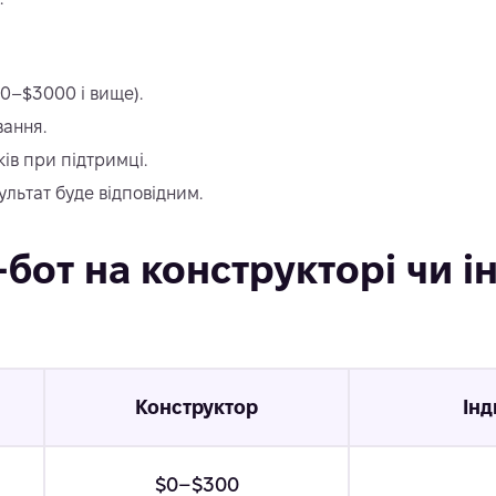
00–$3000 і вище).
вання.
ів при підтримці.
льтат буде відповідним.
-бот на конструкторі чи і
Конструктор
Інд
$0–$300