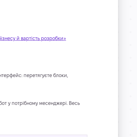
ізнесу й вартість розробки»
нтерфейс: перетягуєте блоки,
 бот у потрібному месенджері. Весь