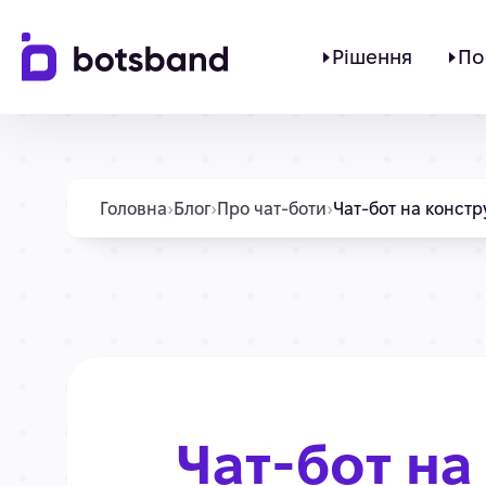
Рішення
По
Головна
›
Блог
›
Про чат-боти
›
Чат-бот на констр
Чат-бот на