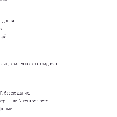
авдання.
в.
цій.
ісяців залежно від складності.
P, базою даних.
ері — ви їх контролюєте.
тформи.
.